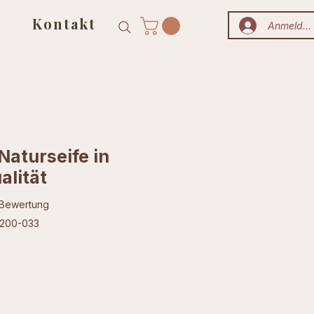
Kontakt
Anmelden
Naturseife in
alität
 5.0 von fünf Sternen, basierend auf 1 Bewertung.
1 Bewertung
-200-033
s