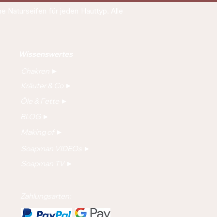
 Naturseifen für jeden Hauttyp. Alle
Wissenswertes
Chakren ►
Kräuter & Co ►
Öle & Fette ►
BLOG ►
Making of ►
Soapman VIDEOs ►
Soapman TV ►
Zahlungsarten: