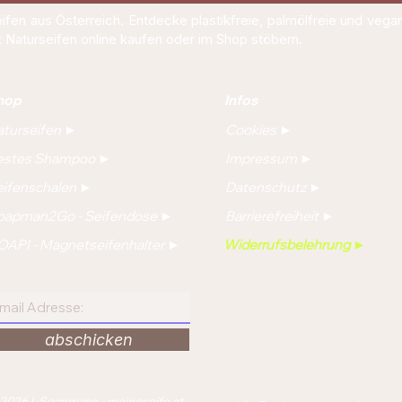
en aus Österreich. Entdecke plastikfreie, palmölfreie und vegane
zt Naturseifen online kaufen oder im Shop stöbern.
hop
Infos
aturseifen ►
Cookies ►
estes Shampoo ►
Impressum ►
eifenschalen ►
Datenschutz ►
oapman2Go - Seifendose ►
Barrierefreiheit ►
OAPI - Magnetseifenhalter ►
Widerrufsbelehrung ►
ewsletter:
abschicken
2026 | Soapmans - meineseife.at