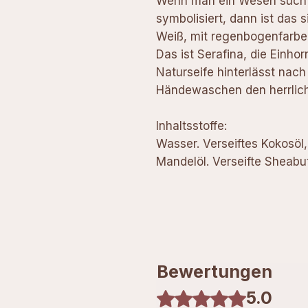
Wenn man ein Wesen sucht 
symbolisiert, dann ist das s
Weiß, mit regenbogenfarbe
Das ist Serafina, die Einh
Naturseife hinterlässt na
Händewaschen den herrlich
Inhaltsstoffe:
Wasser. Verseiftes Kokosöl, 
Mandelöl. Verseifte Sheabu
Bewertungen
5.0
Mit 5 von 5 Sternen bewertet.