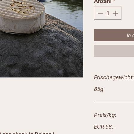
Anzahl
*
In
Frischegewicht:
85g
Preis/kg:
EUR 58,-