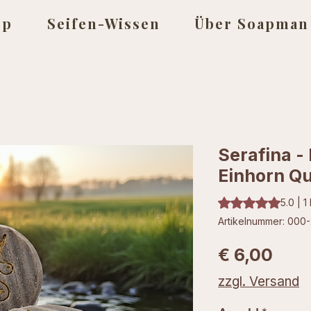
op
Seifen-Wissen
Über Soapman
Serafina - 
Einhorn Qu
Das Rating beträgt
5.0 | 
Artikelnummer: 000
Prei
€ 6,00
zzgl. Versand