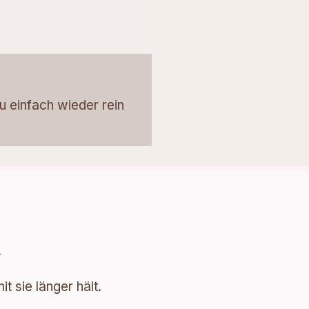
u einfach wieder rein
.
 sie länger hält.