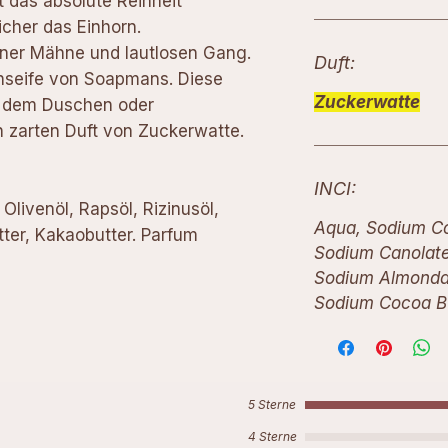
das absolute Reinheit
icher das Einhorn.
ner Mähne und lautlosen Gang.
Duft:
ornseife von Soapmans. Diese
Zuckerwatte
ch dem Duschen oder
 zarten Duft von Zuckerwatte.
INCI:
Olivenöl, Rapsöl, Rizinusöl,
Aqua, Sodium Co
tter, Kakaobutter. Parfum
Sodium Canolate
Sodium Almondat
Sodium Cocoa Bu
5 Sterne
4 Sterne