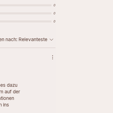
0
0
0
en nach:
Relevanteste
ves dazu
hm auf der
ationen
n ins