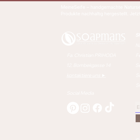
MeineSeife – handgemachte Naturseif
Produkte nachhaltig hergestellt. Jet
S
N
Fa. Christian PRIHODA
F
12, Bombekgasse 14
S
kontaktiere uns ►
S
S
Social Media
N
© 