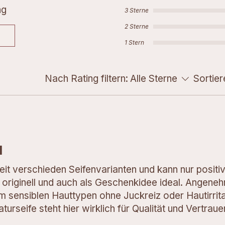
ng
3 Sterne
2 Sterne
1 Stern
Nach Rating filtern:
Alle Sterne
Sortier
l
eit verschieden Seifenvarianten und kann nur positi
d originell und auch als Geschenkidee ideal. Angene
em sensiblen Hauttypen ohne Juckreiz oder Hautirrit
seife steht hier wirklich für Qualität und Vertraue