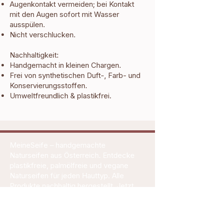
Augenkontakt vermeiden; bei Kontakt
mit den Augen sofort mit Wasser
ausspülen.
Nicht verschlucken.
Nachhaltigkeit:
Handgemacht in kleinen Chargen.
Frei von synthetischen Duft-, Farb- und
Konservierungsstoffen.
Umweltfreundlich & plastikfrei.
MeineSeife – handgemachte
Naturseifen aus Österreich. Entdecke
plastikfreie, palmölfreie und vegane
Naturseifen für jeden Hauttyp. Alle
Produkte nachhaltig hergestellt. Jetzt
Naturseifen online kaufen oder im Shop
stöbern.