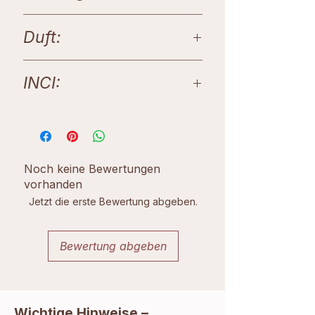
EUR 60,-
Duft:
Traube
INCI:
Aqua, Sodium Cocoate, Sodium
Olivate, Sodium Canolate,
Sodium Castorate, Sodium
Almondate, Sodium Shea
Noch keine Bewertungen
Butterate, Sodium Cocoa
vorhanden
Butterate, Parfum
Jetzt die erste Bewertung abgeben.
Bewertung abgeben
Wichtige Hinweise –