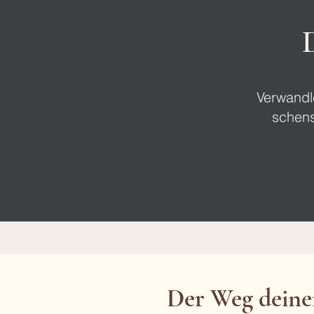
Verwandl
schens
Der Weg deiner