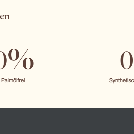
len
%
0
0
Palmölfrei
Synthetisc