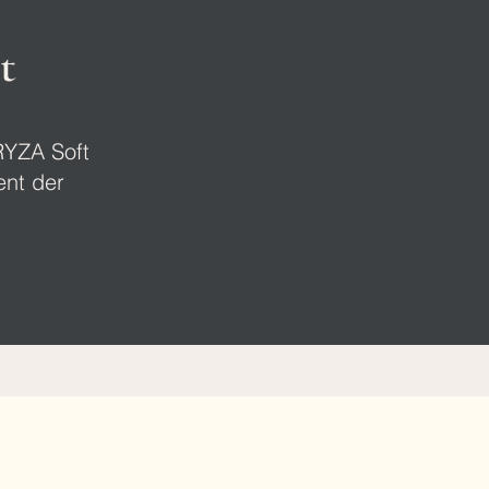
t
RYZA Soft
ent der