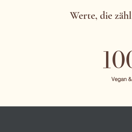
Werte, die zäh
10
Vegan & 