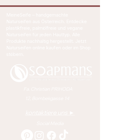
MeineSeife – handgemachte
Naturseifen aus Österreich. Entdecke
plastikfreie, palmölfreie und vegane
Naturseifen für jeden Hauttyp. Alle
Produkte nachhaltig hergestellt. Jetzt
Naturseifen online kaufen oder im Shop
stöbern.
Fa. Christian PRIHODA
12, Bombekgasse 14
kontaktiere uns ►
Social Media