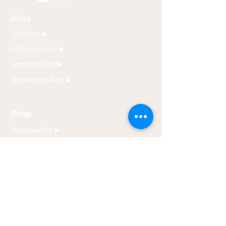
Infos
Cookies ►
Datenschutz ►
Impressum ►
Barrierefreiheit ►
Shop
Naturseifen ►
Festes Shampoo ►
Seifenschalen ►
Soapman2Go - Seifendose ►
SOAPI - Magnetseifenhalter ►
Newsletter: