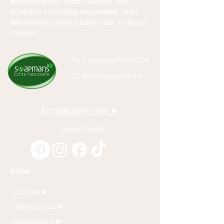
Naturseifen für jeden Hauttyp. Alle
Produkte nachhaltig hergestellt. Jetzt
Naturseifen online kaufen oder im Shop
stöbern.
Fa. Christian PRIHODA
12, Bombekgasse 14
kontaktiere uns ►
Social Media
Infos
Cookies ►
Datenschutz ►
Impressum ►