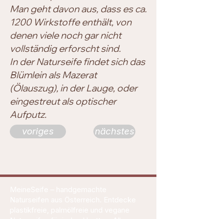
Man geht davon aus, dass es ca.
1200 Wirkstoffe enthält, von
denen viele noch gar nicht
vollständig erforscht sind.
In der Naturseife findet sich das
Blümlein als Mazerat
(Ölauszug), in der Lauge, oder
eingestreut als optischer
Aufputz.
voriges
nächstes
MeineSeife – handgemachte
Naturseifen aus Österreich. Entdecke
plastikfreie, palmölfreie und vegane