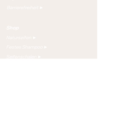
Barrierefreiheit ►
Shop
Naturseifen ►
Festes Shampoo ►
Seifenschalen ►
Soapman2Go - Seifendose ►
SOAPI - Magnetseifenhalter ►
Newsletter:
abschicken