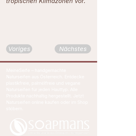
tropischen Klimazonen vor.
Voriges
Nächstes
MeineSeife – handgemachte
Naturseifen aus Österreich. Entdecke
plastikfreie, palmölfreie und vegane
Naturseifen für jeden Hauttyp. Alle
Produkte nachhaltig hergestellt. Jetzt
Naturseifen online kaufen oder im Shop
stöbern.