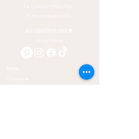
Fa. Christian PRIHODA
12, Bombekgasse 14
kontaktiere uns ►
Social Media
Infos
Cookies ►
Datenschutz ►
Impressum ►
Barrierefreiheit ►
Shop
Naturseifen ►