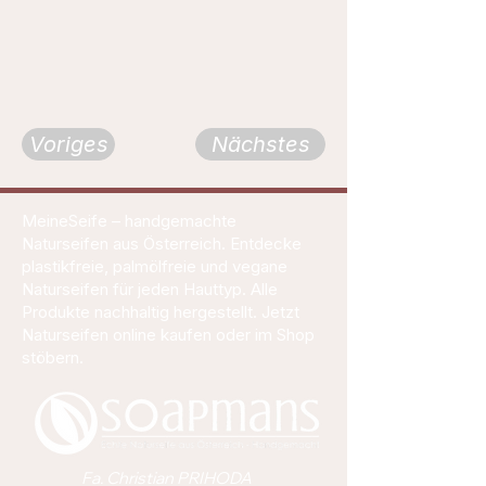
Voriges
Nächstes
MeineSeife – handgemachte
Naturseifen aus Österreich. Entdecke
plastikfreie, palmölfreie und vegane
Naturseifen für jeden Hauttyp. Alle
Produkte nachhaltig hergestellt. Jetzt
Naturseifen online kaufen oder im Shop
stöbern.
Fa. Christian PRIHODA