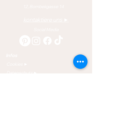
12, Bombekgasse 14
kontaktiere uns ►
Social Media
Infos
Cookies ►
Datenschutz ►
Impressum ►
Barrierefreiheit ►
Shop
Naturseifen ►
Festes Shampoo ►